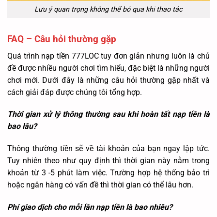
Lưu ý quan trọng không thể bỏ qua khi thao tác
FAQ – Câu hỏi thường gặp
Quá trình nạp tiền 777LOC tuy đơn giản nhưng luôn là chủ
đề được nhiều người chơi tìm hiểu, đặc biệt là những người
chơi mới. Dưới đây là những câu hỏi thường gặp nhất và
cách giải đáp được chúng tôi tổng hợp.
Thời gian xử lý thông thường sau khi hoàn tất nạp tiền là
bao lâu?
Thông thường tiền sẽ về tài khoản của bạn ngay lập tức.
Tuy nhiên theo như quy định thì thời gian này nằm trong
khoản từ 3 -5 phút làm việc. Trường hợp hệ thống bảo trì
hoặc ngân hàng có vấn đề thì thời gian có thể lâu hơn.
Phí giao dịch cho mỗi lần nạp tiền là bao nhiêu?