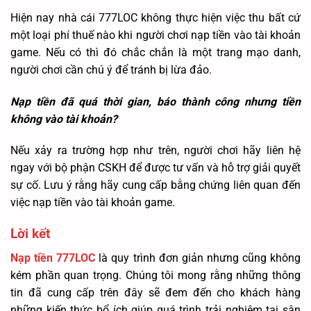
Hiện nay nhà cái 777LOC không thực hiện việc thu bất cứ
một loại phí thuế nào khi người chơi nạp tiền vào tài khoản
game. Nếu có thì đó chắc chắn là một trang mạo danh,
người chơi cần chú ý để tránh bị lừa đảo.
Nạp tiền đã quá thời gian, báo thành công nhưng tiền
không vào tài khoản?
Nếu xảy ra trường hợp như trên, người chơi hãy liên hệ
ngay với bộ phận CSKH để được tư vấn và hỗ trợ giải quyết
sự cố. Lưu ý rằng hãy cung cấp bằng chứng liên quan đến
việc nạp tiền vào tài khoản game.
Lời kết
Nạp tiền 777LOC
là quy trình đơn giản nhưng cũng không
kém phần quan trọng. Chúng tôi mong rằng những thông
tin đã cung cấp trên đây sẽ đem đến cho khách hàng
những kiến thức bổ ích giúp quá trình trải nghiệm tại sân