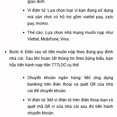
giao dịch.
Ví điện tử: Lựa chọn loại ví bạn đang sử dụng
mà sân chơi có hỗ trợ gồm viettel pay, zalo
pay, momo.
Thẻ cào: Lựa chọn nhà mạng muốn nạp như
Viettel, Mobifone, Vina.
Bước 4: Điền vào số tiền muốn nộp theo đúng quy định
nhà cái. Sau khi hoàn tất thông tin theo bảng biểu, bạn
hãy tiến hành nạp tiền 777LOC cụ thể:
Chuyển khoản ngân hàng: Mở ứng dụng
banking trên điện thoại và quét QR của nhà
cái để chuyển khoản.
Ví điện tử: Mở ví điện tử trên điện thoại bạn và
quét mã QR ví của nhà cái sau đó tiến hành
chuyển khoản.