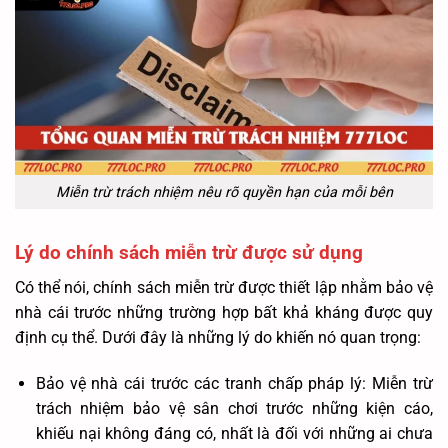
Miễn trừ trách nhiệm nêu rõ quyền hạn của mỗi bên
Lý do chính sách miễn trừ được sử dụng
Có thể nói, chính sách miễn trừ được thiết lập nhằm bảo vệ
nhà cái trước những trường hợp bất khả kháng được quy
định cụ thể. Dưới đây là những lý do khiến nó quan trọng:
Bảo vệ nhà cái trước các tranh chấp pháp lý: Miễn trừ
trách nhiệm bảo vệ sân chơi trước những kiện cáo,
khiếu nại không đáng có, nhất là đối với những ai chưa