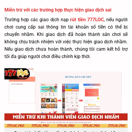
Miễn trừ với các trường hợp thực hiện giao dịch sai
Trường hợp các giao dịch nạp
rút tiền 777LOC
, nếu người
chơi cung cấp sai thông tin tài khoản số tiền có thể bị
chuyển nhầm. Khi giao dịch đã hoàn thành sân chơi sẽ
không chịu trách nhiệm với việc thực hiện giao dịch nhầm.
Nếu giao dịch chưa hoàn thành, chúng tôi cam kết hỗ trợ
tối đa giúp người chơi điều chỉnh kịp thời.